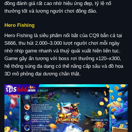
đồng đánh giá rất cao nhờ hiệu ứng đẹp, tỷ lệ nổ
thưởng tốt và lượng người chơi đông đảo.
Hero Fishing
Hero Fishing là siêu phẩm nổi bật của CQ9 bắn cá tại
S666, thu hút 2.000–3.000 lượt người chơi mỗi ngày
nhờ nhịp game nhanh và thuỷ quái xuất hiện liên tục.
Game gây ấn tượng với boss rơi thưởng x120–x300,
hệ thống súng đa dạng có thể nâng cấp sâu và đồ họa
3D mô phỏng đại dương chân thật.