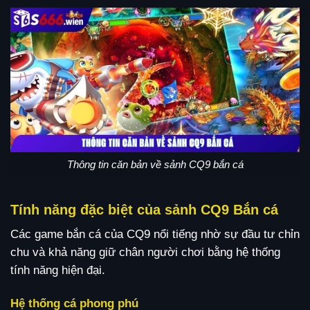
Thông tin căn bản về sảnh CQ9 bắn cá
Tính năng đặc biệt của sảnh CQ9 Bắn cá
Các game bắn cá của CQ9 nổi tiếng nhờ sự đầu tư chỉn
chu và khả năng giữ chân người chơi bằng hệ thống
tính năng hiện đại.
Hệ thống cá phong phú