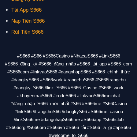
Tải App S666
Nạp Tiền S666
Rút Tiền S666
#S666 #S66 #S666Casino #NhacaiS666 #LinkS666
#S666_đăng_ký #S666_đăng_nhập #S666_tải_app #S666_com
#S666com #linkvaoS666 #dangnhapS666 #S666_chính_thức
#dangkyS666 #S666work #trangchuS666 #S666trangchu
#dangky_S666 #link_S666 #S666_Casino #S666_work
#khuyenmaiS666 #codeS666 #linkvaoS666moinhat
#đăng_nhập_S666_mới_nhất #S66 #S666me #S66Casino
#linkS66 #trangchuS66 #dangkyS66 #S666me_casino
#linkS666me #dangnhapS666me #S666app #S666club
#S666org #S666pro #S666vn #S666_tải #S666_là_gì #apS666
#welcome_to_S666