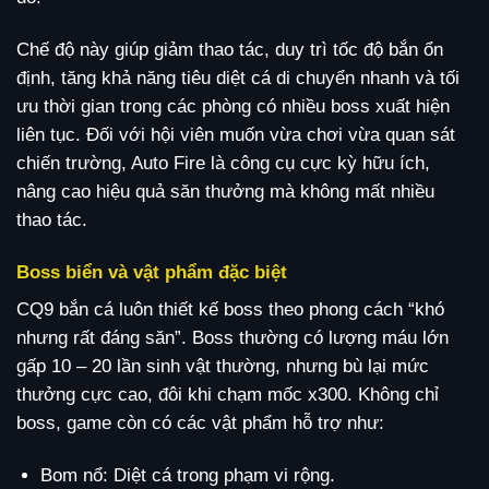
Chế độ này giúp giảm thao tác, duy trì tốc độ bắn ổn
định, tăng khả năng tiêu diệt cá di chuyển nhanh và tối
ưu thời gian trong các phòng có nhiều boss xuất hiện
liên tục. Đối với hội viên muốn vừa chơi vừa quan sát
chiến trường, Auto Fire là công cụ cực kỳ hữu ích,
nâng cao hiệu quả săn thưởng mà không mất nhiều
thao tác.
Boss biển và vật phẩm đặc biệt
CQ9 bắn cá luôn thiết kế boss theo phong cách “khó
nhưng rất đáng săn”. Boss thường có lượng máu lớn
gấp 10 – 20 lần sinh vật thường, nhưng bù lại mức
thưởng cực cao, đôi khi chạm mốc x300. Không chỉ
boss, game còn có các vật phẩm hỗ trợ như:
Bom nổ: Diệt cá trong phạm vi rộng.