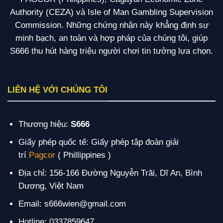
Authority (CEZA) và Isle of Man Gambling Supervision
Commission. Những chứng nhận này khẳng định sự
minh bạch, an toàn và hợp pháp của chúng tôi, giúp
S666 thu hút hàng triệu người chơi tin tưởng lựa chọn.
LIÊN HỆ VỚI CHÚNG TÔI
Thương hiệu:
S666
Giấy phép quốc tế: Giấy phép tập đoàn giải
trí
Pagcor
( Phillippines )
Địa chỉ: 156-166 Đường Nguyễn Trãi, Dĩ An, Bình
Dương, Việt Nam
Email:
s666wien@gmail.com
Hotline: 0337859647