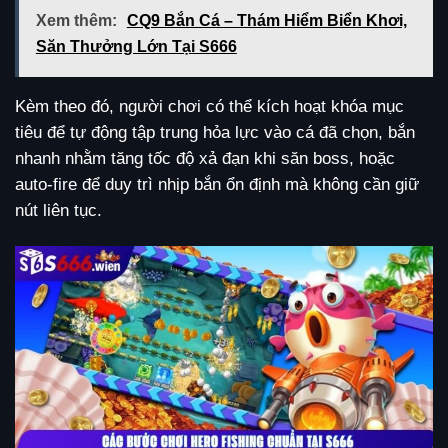
Xem thêm:
CQ9 Bắn Cá – Thám Hiểm Biển Khơi,
Săn Thưởng Lớn Tại S666
Kèm theo đó, người chơi có thể kích hoạt khóa mục
tiêu để tự động tập trung hỏa lực vào cá đã chọn, bắn
nhanh nhằm tăng tốc độ xả đạn khi săn boss, hoặc
auto-fire để duy trì nhịp bắn ổn định mà không cần giữ
nút liên tục.