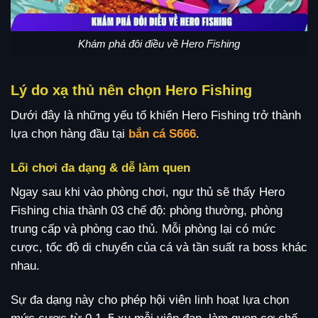
Khám phá đôi điều về Hero Fishing
Lý do xạ thủ nên chọn Hero Fishing
Dưới đây là những yếu tố khiến Hero Fishing trở thành
lựa chọn hàng đầu tại
bắn cá S666
.
Lối chơi đa dạng & dễ làm quen
Ngay sau khi vào phòng chơi, ngư thủ sẽ thấy Hero
Fishing chia thành 03 chế độ: phòng thường, phòng
trung cấp và phòng cao thủ. Mỗi phòng lại có mức
cược, tốc độ di chuyển của cá và tần suất ra boss khác
nhau.
Sự đa dạng này cho phép hội viên linh hoạt lựa chọn