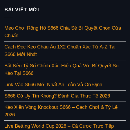
BÀI VIẾT MỚI
Mẹo Chơi Rồng Hổ S666 Chia Sẻ Bí Quyết Chọn Cửa
Chuẩn
Cách Đọc Kèo Châu Âu 1X2 Chuẩn Xác Từ A-Z Tại
S666 Mới Nhất
Bắt Kèo Tỷ Số Chính Xác Hiệu Quả Với Bí Quyết Soi
Kèo Tại S666
Link Vào S666 Mới Nhất An Toàn Và Ổn Định
S666 Có Uy Tín Không? Đánh Giá Thực Tế 2026
Kèo Xiên Vòng Knockout S666 – Cách Chơi & Tỷ Lệ
2026
Live Betting World Cup 2026 – Cá Cược Trực Tiếp