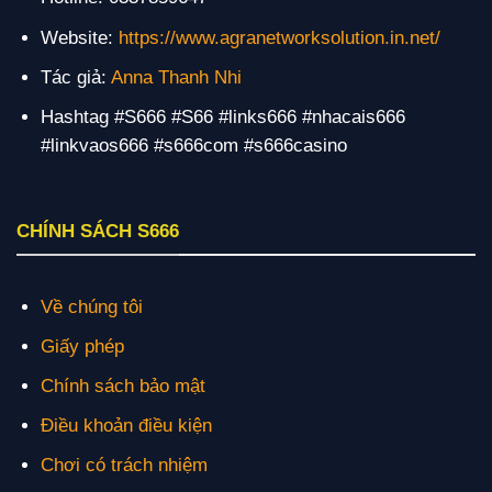
Website:
https://www.agranetworksolution.in.net/
Tác giả:
Anna Thanh Nhi
Hashtag #S666 #S66 #links666 #nhacais666
#linkvaos666 #s666com #s666casino
CHÍNH SÁCH S666
Về chúng tôi
Giấy phép
Chính sách bảo mật
Điều khoản điều kiện
Chơi có trách nhiệm