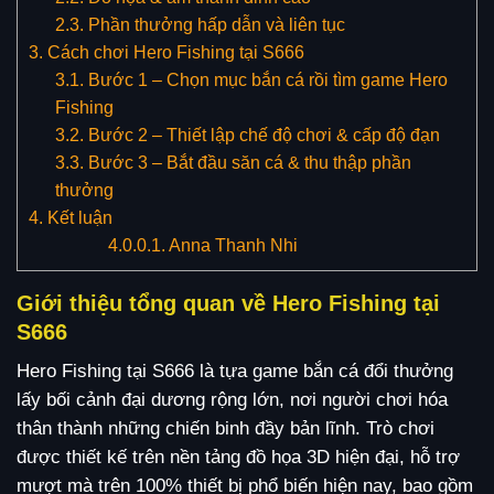
2.3.
Phần thưởng hấp dẫn và liên tục
3.
Cách chơi Hero Fishing tại S666
3.1.
Bước 1 – Chọn mục bắn cá rồi tìm game Hero
Fishing
3.2.
Bước 2 – Thiết lập chế độ chơi & cấp độ đạn
3.3.
Bước 3 – Bắt đầu săn cá & thu thập phần
thưởng
4.
Kết luận
4.0.0.1.
Anna Thanh Nhi
Giới thiệu tổng quan về Hero Fishing tại
S666
Hero Fishing tại S666 là tựa game bắn cá đổi thưởng
lấy bối cảnh đại dương rộng lớn, nơi người chơi hóa
thân thành những chiến binh đầy bản lĩnh. Trò chơi
được thiết kế trên nền tảng đồ họa 3D hiện đại, hỗ trợ
mượt mà trên 100% thiết bị phổ biến hiện nay, bao gồm