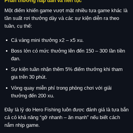
Phần thưởng hấp dẫn và liên tục
Một điểm khiến game vượt mặt nhiều tựa game khác là
tần suất rơi thưởng dày và các sự kiện diễn ra theo
tuần, cụ thể:
Cá vàng mini thưởng x2 – x5 xu.
Boss lớn có mức thưởng lên đến 150 – 300 lần tiền
đạn.
Sự kiện tuần nhận thêm 5% điểm thưởng khi tham
gia trên 30 phút.
Vòng quay miễn phí trong phòng chơi với giải
thưởng đến 200 xu.
Đây là lý do Hero Fishing luôn được đánh giá là tựa bắn
cá có khả năng “gỡ nhanh – ăn mạnh” nếu biết cách
nắm nhịp game.