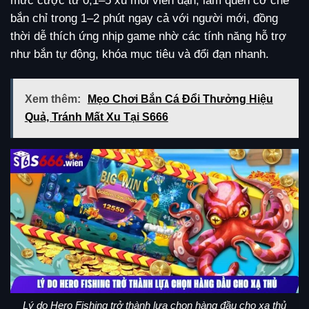
mức cược từ 0,1–5 xu mỗi viên đạn, làm quen cơ chế
bắn chỉ trong 1–2 phút ngay cả với người mới, đồng
thời dễ thích ứng nhịp game nhờ các tính năng hỗ trợ
như bắn tự động, khóa mục tiêu và đổi đạn nhanh.
Xem thêm:
Mẹo Chơi Bắn Cá Đổi Thưởng Hiệu
Quả, Tránh Mất Xu Tại S666
Lý do Hero Fishing trở thành lựa chọn hàng đầu cho xạ thủ