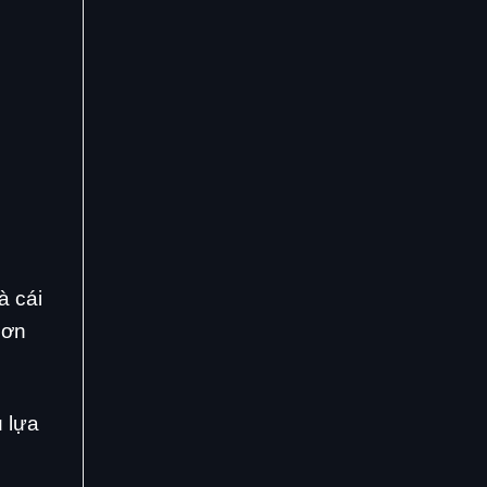
à cái
hơn
u lựa