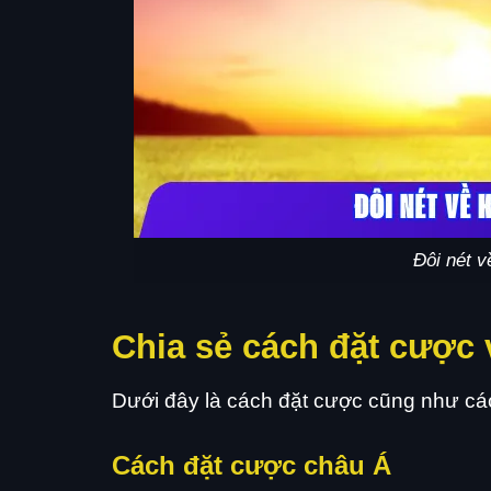
Đôi nét v
Chia sẻ cách đặt cược 
Dưới đây là cách đặt cược cũng như các
Cách đặt cược châu Á