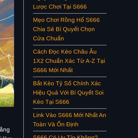
Lược Chơi Tại S666
Mẹo Chơi Rồng Hổ S666
Chia Sẻ Bí Quyết Chọn
Cửa Chuẩn
Cách Đọc Kèo Châu Âu
1X2 Chuẩn Xác Từ A-Z Tại
S666 Mới Nhất
Bắt Kèo Tỷ Số Chính Xác
Hiệu Quả Với Bí Quyết Soi
Kèo Tại S666
Link Vào S666 Mới Nhất An
Toàn Và Ổn Định
bằng
S666 Có Uy Tín Không?