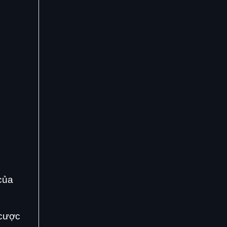
của
 cược