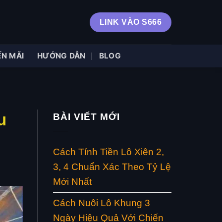
LINK VÀO S666
N MÃI
HƯỚNG DẪN
BLOG
u
BÀI VIẾT MỚI
Cách Tính Tiền Lô Xiên 2,
3, 4 Chuẩn Xác Theo Tỷ Lệ
Mới Nhất
Cách Nuôi Lô Khung 3
Ngày Hiệu Quả Với Chiến