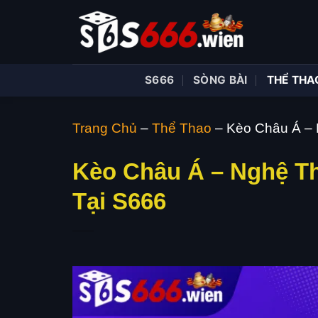
Bỏ
qua
nội
dung
S666
SÒNG BÀI
THỂ THA
Trang Chủ
–
Thể Thao
–
Kèo Châu Á – 
Kèo Châu Á – Nghệ Th
Tại S666