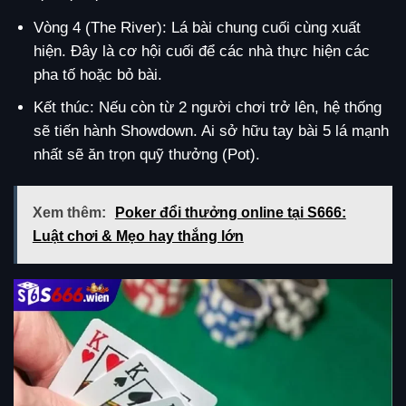
Vòng 4 (The River): Lá bài chung cuối cùng xuất
hiện. Đây là cơ hội cuối để các nhà thực hiện các
pha tố hoặc bỏ bài.
Kết thúc: Nếu còn từ 2 người chơi trở lên, hệ thống
sẽ tiến hành Showdown. Ai sở hữu tay bài 5 lá mạnh
nhất sẽ ăn trọn quỹ thưởng (Pot).
Xem thêm:
Poker đổi thưởng online tại S666:
Luật chơi & Mẹo hay thắng lớn