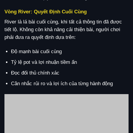
Vòng River: Quyết Định Cuối Cùng
River là lá bài cuối cùng, khi tất cả thông tin đã được
tiết lộ. Không còn khả năng cải thiện bài, người chơi
phải đưa ra quyết định dựa trên:
Độ mạnh bài cuối cùng
Tỷ lệ pot và lợi nhuận tiềm ẩn
Đọc đối thủ chính xác
Cân nhắc rủi ro và lợi ích của từng hành động