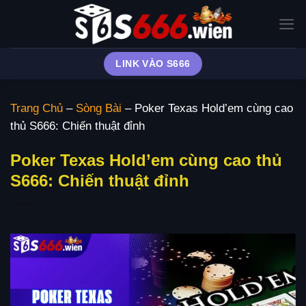
Bỏ
qua
nội
dung
LINK VÀO S666
Trang Chủ
–
Sòng Bài
–
Poker Texas Hold’em cùng cao
thủ S666: Chiến thuật đỉnh
Poker Texas Hold’em cùng cao thủ
S666: Chiến thuật đỉnh