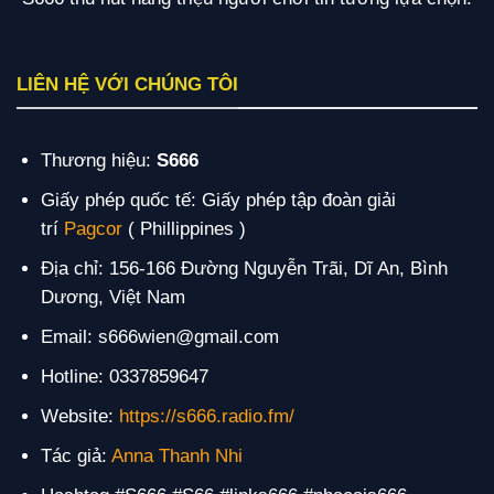
LIÊN HỆ VỚI CHÚNG TÔI
Thương hiệu:
S666
Giấy phép quốc tế: Giấy phép tập đoàn giải
trí
Pagcor
( Phillippines )
Địa chỉ: 156-166 Đường Nguyễn Trãi, Dĩ An, Bình
Dương, Việt Nam
Email:
s666wien@gmail.com
Hotline: 0337859647
Website:
https://s666.radio.fm/
Tác giả:
Anna Thanh Nhi