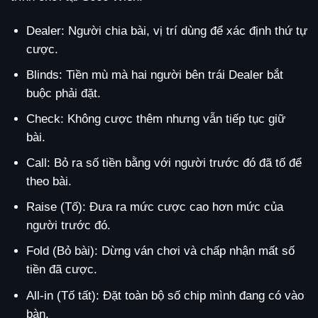
Dealer: Người chia bài, vị trí dùng để xác định thứ tự
cược.
Blinds: Tiền mù mà hai người bên trái Dealer bắt
buộc phải đặt.
Check: Không cược thêm nhưng vẫn tiếp tục giữ
bài.
Call: Bỏ ra số tiền bằng với người trước đó đã tố để
theo bài.
Raise (Tố): Đưa ra mức cược cao hơn mức của
người trước đó.
Fold (Bỏ bài): Dừng ván chơi và chấp nhận mất số
tiền đã cược.
All-in (Tố tất): Đặt toàn bộ số chip mình đang có vào
bàn.