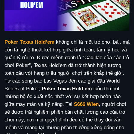
Poker Texas Hold’em
không chỉ là một trò chơi bài, mà
còn là nghệ thuật kết hợp giữa tính toán, tâm lý học và
quản lý rủi ro. Được mệnh danh là “Cadillac của các trò
chơi Poker”, Texas Hold’em đã trở thành hiện tượng
toàn cầu với hàng triệu người chơi trên khắp thế giới.
Từ các sòng bạc Las Vegas đến các giải đấu World
Series of Poker,
Poker Texas Hold’em
luôn thu hút
những bộ óc xuất sắc nhất với sự kết hợp hoàn hảo
giữa may mắn và kỹ năng. Tại
S666 Wien
, người chơi
sẽ được trải nghiệm phiên bản chất lượng cao của trò
chơi này, nơi mọi quyết định đều có thể thay đổi vận
mệnh và mang lại những phần thưởng xứng đáng cho