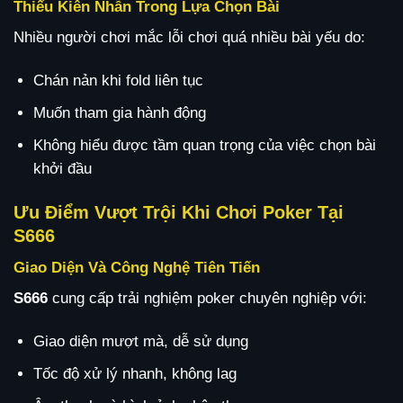
Thiếu Kiên Nhẫn Trong Lựa Chọn Bài
Nhiều người chơi mắc lỗi chơi quá nhiều bài yếu do:
Chán nản khi fold liên tục
Muốn tham gia hành động
Không hiểu được tầm quan trọng của việc chọn bài
khởi đầu
Ưu Điểm Vượt Trội Khi Chơi Poker Tại
S666
Giao Diện Và Công Nghệ Tiên Tiến
S666
cung cấp trải nghiệm poker chuyên nghiệp với:
Giao diện mượt mà, dễ sử dụng
Tốc độ xử lý nhanh, không lag