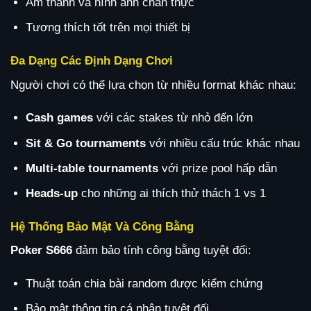
Âm thanh và hình ảnh chân thực
Tương thích tốt trên mọi thiết bị
Đa Dạng Các Định Dạng Chơi
Người chơi có thể lựa chọn từ nhiều format khác nhau:
Cash games
với các stakes từ nhỏ đến lớn
Sit & Go tournaments
với nhiều cấu trúc khác nhau
Multi-table tournaments
với prize pool hấp dẫn
Heads-up
cho những ai thích thử thách 1 vs 1
Hệ Thống Bảo Mật Và Công Bằng
Poker S666
đảm bảo tính công bằng tuyệt đối:
Thuật toán chia bài random được kiểm chứng
Bảo mật thông tin cá nhân tuyệt đối