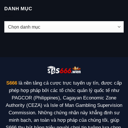
DANH MỤC
Danh
mục
S666
là nền tảng cá cược trực tuyến uy tín, được cấp
phép hợp pháp bởi các tổ chức quản lý quốc tế như
PAGCOR (Philippines), Cagayan Economic Zone
Authority (CEZA) và Isle of Man Gambling Supervision
Commission. Những chứng nhận này khẳng định sự
minh bạch, an toàn và hợp pháp của chúng tôi, giúp
S666 thu hút hàng triệu người chơi tin tưởng lựa chọn.