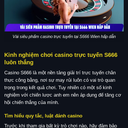
Vài siêu phẩm casino trực tuyến tại S666 Wien hấp dẫn
Kinh nghiệm chơi casino trực tuyến S666
luôn thắng
Casino S666 là một nền tảng giải trí trực tuyến chân
thực công bằng, nơi sự may rủi luôn có vai trò quan
trọng trong kết quả chơi. Tuy nhiên có một số kinh
nghiệm với chiến lược anh em nên áp dụng để tăng cơ
hội chiến thắng của mình.
Tìm hiểu quy tắc, luật đánh casino
Trước khi tham gia bất kỳ trò chơi nào, hãy đảm bảo