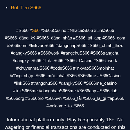
Rút Tiền S666
#S666 #
S66
#S666Casino #NhacaiS666 #LinkS666
#S666_đăng_ký #S666_đăng_nhập #S666_tải_app #S666_com
#S666com #linkvaoS666 #dangnhapS666 #S666_chính_thức
#dangkyS666 #S666work #trangchuS666 #S666trangchu
#dangky_S666 #link_S666 #S666_Casino #S666_work
#khuyenmaiS666 #codeS666 #linkvaoS666moinhat
#đăng_nhập_S666_mới_nhất #S66 #S666me #S66Casino
#linkS66 #trangchuS66 #dangkyS66 #S666me_casino
#linkS666me #dangnhapS666me #S666app #S666club
#S666org #S666pro #S666vn #S666_tải #S666_là_gì #apS666
#welcome_to_S666
Informational platform only. Play Responsibly 18+. No
wagering or financial transactions are conducted on this