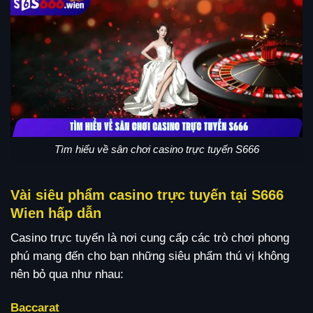
Tìm hiểu về sân chơi casino trực tuyến S666
Vài siêu phẩm casino trực tuyến tại S666
Wien hấp dẫn
Casino trực tuyến
là nơi cung cấp các trò chơi phong
phú mang đến cho bạn những siêu phẩm thú vị không
nên bỏ qua như nhau:
Baccarat