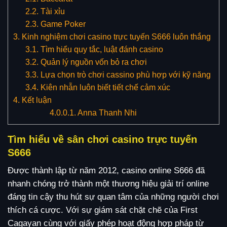
2.2.
Tài xỉu
2.3.
Game Poker
3.
Kinh nghiệm chơi casino trực tuyến S666 luôn thắng
3.1.
Tìm hiểu quy tắc, luật đánh casino
3.2.
Quản lý nguồn vốn bỏ ra chơi
3.3.
Lựa chọn trò chơi cassino phù hợp với kỹ năng
3.4.
Kiên nhẫn luôn biết tiết chế cảm xúc
4.
Kết luận
4.0.0.1.
Anna Thanh Nhi
Tìm hiểu về sân chơi casino trực tuyến
S666
Được thành lập từ năm 2012, casino online S666 đã
nhanh chóng trở thành một thương hiệu giải trí online
đáng tin cậy thu hút sự quan tâm của những người chơi
thích cá cược. Với sự giám sát chặt chẽ của First
Cagayan cùng với giấy phép hoạt động hợp pháp từ