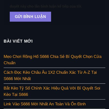
duyệt này cho lần bình luận kế tiếp của tôi.
BÀI VIẾT MỚI
Mẹo Chơi Rồng Hổ S666 Chia Sẻ Bí Quyết Chọn Cửa
Chuẩn
Cách Đọc Kèo Châu Âu 1X2 Chuẩn Xác Từ A-Z Tại
S666 Mới Nhất
Bắt Kèo Tỷ Số Chính Xác Hiệu Quả Với Bí Quyết Soi
Kèo Tại S666
Link Vào S666 Mới Nhất An Toàn Và Ổn Định