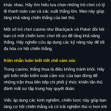
khác nhau. Hãy tìm hiểu lựa chọn những trò chơi có tỷ
lệ thanh toán cao và xác suất thắng lớn. Mẹo này giúp
tăng khả năng chiến thắng của bet thủ.
Một số trò chơi casino như Blackjack và Poker đòi hỏi
bạn có một chiến lược chơi tối ưu để tăng khả năng
thắng. Hãy nghiên cứu áp dụng các kỹ năng này để tối
đa hóa cơ hội chiến thắng.
Kiên nhẫn luôn biết tiết chế cảm xúc
Trong casino, thắng thua là điều không tránh khỏi. Hãy
giữ kiên nhẫn kiểm soát cảm xúc của bạn đừng để
những trận thua liên tiếp chi phối ý thức khiến tân thủ
đánh mất sự tập trung hay quyết đoán.
Việc áp dụng các kinh nghiệm, chiến lược này giúp bạn
tăng cơ hội chiến thắng và có trải nghiệm thú vị hơn khi