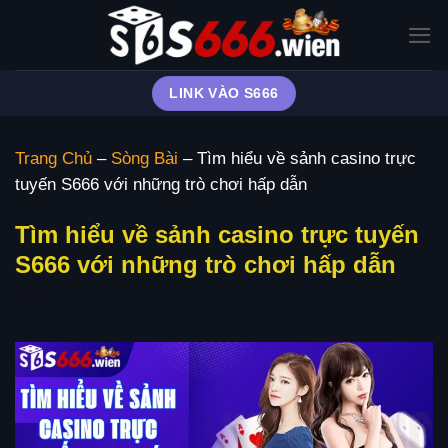
Bỏ
qua
nội
dung
LINK VÀO S666
Trang Chủ
–
Sòng Bài
–
Tìm hiểu về sảnh casino trực
tuyến S666 với những trò chơi hấp dẫn
Tìm hiểu về sảnh casino trực tuyến
S666 với những trò chơi hấp dẫn