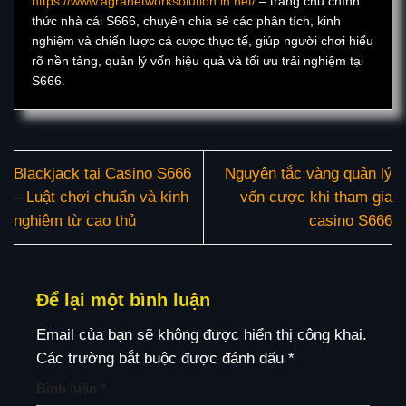
https://www.agranetworksolution.in.net/
– trang chủ chính
thức nhà cái S666, chuyên chia sẻ các phân tích, kinh
nghiệm và chiến lược cá cược thực tế, giúp người chơi hiểu
rõ nền tảng, quản lý vốn hiệu quả và tối ưu trải nghiệm tại
S666.
Blackjack tại Casino S666
Nguyên tắc vàng quản lý
– Luật chơi chuẩn và kinh
vốn cược khi tham gia
nghiệm từ cao thủ
casino S666
Để lại một bình luận
Email của bạn sẽ không được hiển thị công khai.
Các trường bắt buộc được đánh dấu
*
Bình luận
*