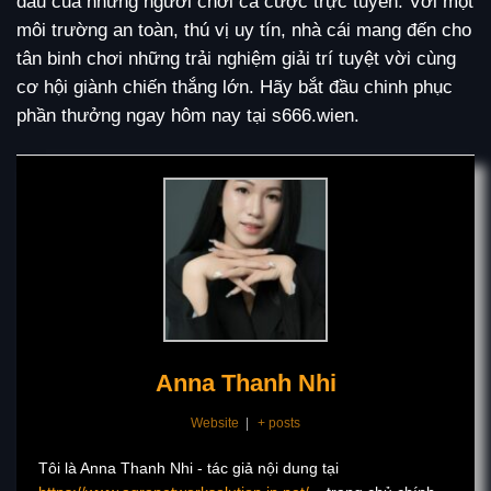
đầu của những người chơi cá cược trực tuyến. Với một
môi trường an toàn, thú vị uy tín, nhà cái mang đến cho
tân binh chơi những trải nghiệm giải trí tuyệt vời cùng
cơ hội giành chiến thắng lớn. Hãy bắt đầu chinh phục
phần thưởng ngay hôm nay tại s666.wien.
Anna Thanh Nhi
Website
|
+ posts
Tôi là Anna Thanh Nhi - tác giả nội dung tại