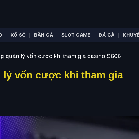
O
XỔ SỐ
BẮN CÁ
SLOT GAME
ĐÁ GÀ
KHUYẾ
g quản lý vốn cược khi tham gia casino S666
 lý vốn cược khi tham gia