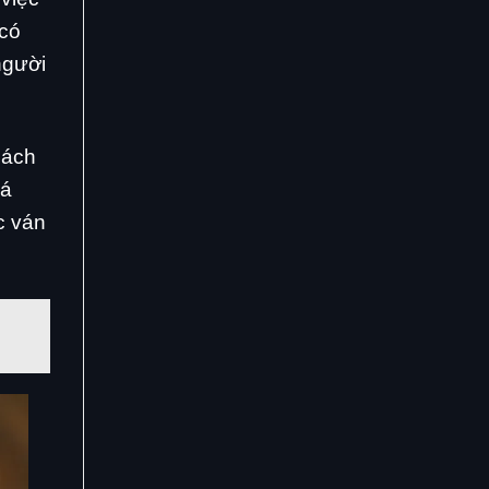
 có
người
cách
cá
c ván