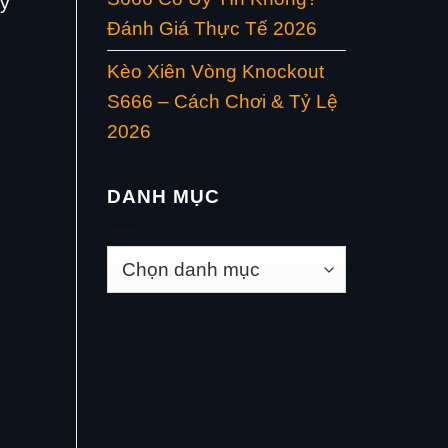
ãy
Đánh Giá Thực Tế 2026
Kèo Xiên Vòng Knockout
S666 – Cách Chơi & Tỷ Lệ
2026
DANH MỤC
Danh
mục