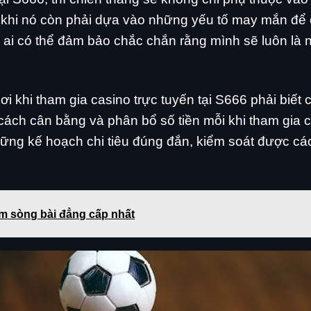
i khi nó còn phải dựa vào những yếu tố may mắn để
 ai có thể đảm bảo chắc chắn rằng mình sẽ luôn là 
ơi khi tham gia casino trực tuyến tại S666 phải biết 
ết cách cân bằng và phân bổ số tiền mỗi khi tham gia 
những kế hoạch chi tiêu đúng đắn, kiểm soát được cá
ệm sòng bài đẳng cấp nhất