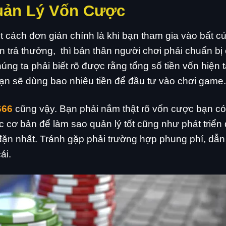
Quản Lý Vốn Cược
cách đơn giản chính là khi bạn tham gia vào bất c
 trả thưởng, thì bản thân người chơi phải chuẩn bị
úng ta phải biết rõ được rằng tổng số tiền vốn hiện t
bạn sẽ dùng bao nhiêu tiền để đầu tư vào chơi game.
666
cũng vậy. Bạn phải nắm thật rõ vốn cược bạn có
ắc cơ bản để làm sao quản lý tốt cũng như phát triển
đặn nhất. Tránh gặp phải trường hợp phung phí, dẫn
ái.